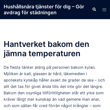
Skip
Hushållsnära tjänster för dig – Gör
Search
to
Tog
avdrag för städningen
content
men
Hantverket bakom den
jämna temperaturen
De flesta tänker aldrig på personen bakom kylan.
Mjölken är kall, glassen är hård, läkemedlen i
apotekets kylskåp håller exakt de grader de ska – och
allt det tas för givet ända tills det inte gör det längre.
Bakom den osynliga tillförlitligheten står ett yrke som
kräver långt mer kunskap än vad gemene man anar,
och som sällan får cred förrän något krånglar – som