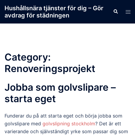
Skip
Hushållsnära tjänster för dig – Gör
Search
to
Tog
avdrag för städningen
content
men
Category:
Renoveringsprojekt
Jobba som golvslipare –
starta eget
Funderar du på att starta eget och börja jobba som
golvslipare med
golvslipning stockholm
? Det är ett
varierande och självständigt yrke som passar dig som